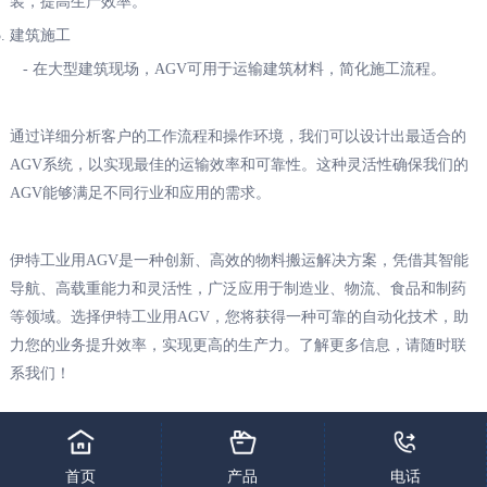
装，提高生产效率。
建筑施工
- 在大型建筑现场，AGV可用于运输建筑材料，简化施工流程。
通过详细分析客户的工作流程和操作环境，我们可以设计出最适合的
AGV系统，以实现最佳的运输效率和可靠性。这种灵活性确保我们的
AGV能够满足不同行业和应用的需求。
伊特工业用AGV是一种创新、高效的物料搬运解决方案，凭借其智能
导航、高载重能力和灵活性，广泛应用于制造业、物流、食品和制药
等领域。选择伊特工业用AGV，您将获得一种可靠的自动化技术，助
力您的业务提升效率，实现更高的生产力。了解更多信息，请随时联
系我们！
下一篇：舵轮全向车台
首页
产品
电话
乐竞网页版登录入口
|
kaiyun电竞官网
|
开云网页版
|
半岛平台
|
乐竞电竞
|
新利电竞
|